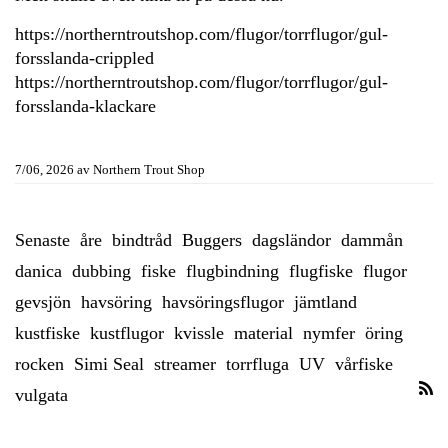
https://northerntroutshop.com/flugor/torrflugor/gul-
forsslanda-crippled
https://northerntroutshop.com/flugor/torrflugor/gul-
forsslanda-klackare
7/06, 2026
av
Northern Trout Shop
Senaste
åre
bindtråd
Buggers
dagsländor
dammån
danica
dubbing
fiske
flugbindning
flugfiske
flugor
gevsjön
havsöring
havsöringsflugor
jämtland
kustfiske
kustflugor
kvissle
material
nymfer
öring
rocken
Simi Seal
streamer
torrfluga
UV
vårfiske
vulgata