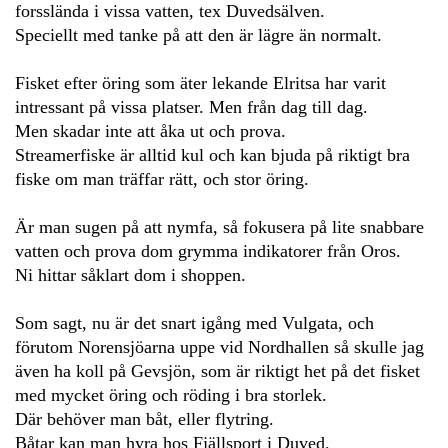
forsslända i vissa vatten, tex Duvedsälven.
Speciellt med tanke på att den är lägre än normalt.
Fisket efter öring som äter lekande Elritsa har varit
intressant på vissa platser. Men från dag till dag.
Men skadar inte att åka ut och prova.
Streamerfiske är alltid kul och kan bjuda på riktigt bra
fiske om man träffar rätt, och stor öring.
Är man sugen på att nymfa, så fokusera på lite snabbare
vatten och prova dom grymma indikatorer från Oros.
Ni hittar såklart dom i shoppen.
Som sagt, nu är det snart igång med Vulgata, och
förutom Norensjöarna uppe vid Nordhallen så skulle jag
även ha koll på Gevsjön, som är riktigt het på det fisket
med mycket öring och röding i bra storlek.
Där behöver man båt, eller flytring.
Båtar kan man hyra hos Fjällsport i Duved.