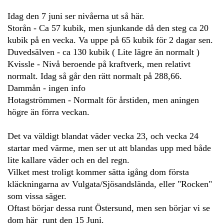
Idag den 7 juni ser nivåerna ut så här.
Storån - Ca 57 kubik, men sjunkande då den steg ca 20
kubik på en vecka. Va uppe på 65 kubik för 2 dagar sen.
Duvedsälven - ca 130 kubik ( Lite lägre än normalt )
Kvissle - Nivå beroende på kraftverk, men relativt
normalt. Idag så går den rätt normalt på 288,66.
Dammån - ingen info
Hotagströmmen - Normalt för årstiden, men aningen
högre än förra veckan.
Det va väldigt blandat väder vecka 23, och vecka 24
startar med värme, men ser ut att blandas upp med både
lite kallare väder och en del regn.
Vilket mest troligt kommer sätta igång dom första
kläckningarna av Vulgata/Sjösandslända, eller "Rocken"
som vissa säger.
Oftast börjar dessa runt Östersund, men sen börjar vi se
dom här runt den 15 Juni.