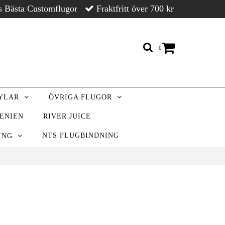
s Bästa Customflugor
Fraktfritt över 700 kr
0
RYLAR
ÖVRIGA FLUGOR
VENIEN
RIVER JUICE
NTS FLUGBINDNING
NING