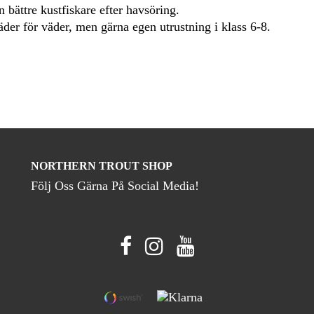
n bättre kustfiskare efter havsöring.
der för väder, men gärna egen utrustning i klass 6-8.
NORTHERN TROUT SHOP
Följ Oss Gärna På Social Media!