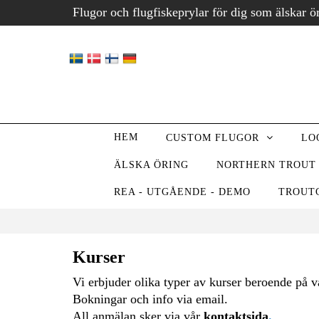
Flugor och flugfiskeprylar för dig som älskar ö
HEM
CUSTOM FLUGOR
LO
ÄLSKA ÖRING
NORTHERN TROUT
REA - UTGÅENDE - DEMO
TROUT
Kurser
Vi erbjuder olika typer av kurser beroende på vad
Bokningar och info via email.
All anmälan sker via vår
kontaktsida
.