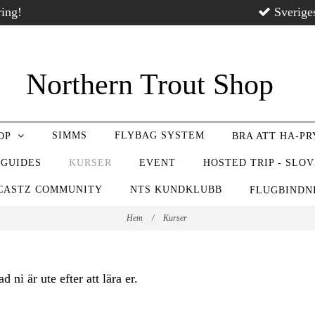
ring!
Sverige
Northern Trout Shop
SIMMS
FLYBAG SYSTEM
OP
BRA ATT HA-P
 GUIDES
KURSER
EVENT
HOSTED TRIP - SLO
CASTZ COMMUNITY
NTS KUNDKLUBB
FLUGBIND
Hem
/
Kurser
 ni är ute efter att lära er.