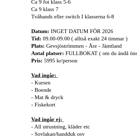
Ca 9 fot klass 5-6
Ca 9 klass 7
Tvåhands eller switch I klasserna 6-8
Datum:
INGET DATUM FÖR 2026
Tid:
09.00-09.00 ( alltså exakt 24 timmar )
Plats:
Gevsjöströmmen - Åre - Jämtland
Antal platser:
FULLBOKAT ( om du ändå önskar 
Pris:
5995 kr/person
Vad ingår:
- Kursen
- Boende
- Mat & dryck
- Fiskekort
Vad ingår ej:
- All utrustning, kläder etc
- Sovlakan/handduk osv