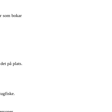
er som bokar
det på plats.
lugfiske.
personer