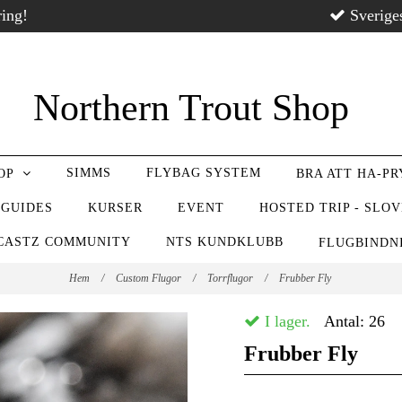
ring!
Sverige
Northern Trout Shop
SIMMS
FLYBAG SYSTEM
OP
BRA ATT HA-P
 GUIDES
KURSER
EVENT
HOSTED TRIP - SLO
CASTZ COMMUNITY
NTS KUNDKLUBB
FLUGBIND
Hem
/
Custom Flugor
/
Torrflugor
/
Frubber Fly
I lager.
Antal:
26
Frubber Fly