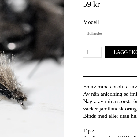
59 kr
Modell
Hullinglös
LÄGG I 
En av mina absoluta favo
Av nån anledning så imit
Några av mina största ör
vacker jämtländsk öring
Binds med eller utan hul
Tips: