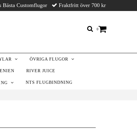
s Bästa Customflugor
Fraktfritt över 700 kr
0
RYLAR
ÖVRIGA FLUGOR
VENIEN
RIVER JUICE
NTS FLUGBINDNING
NING