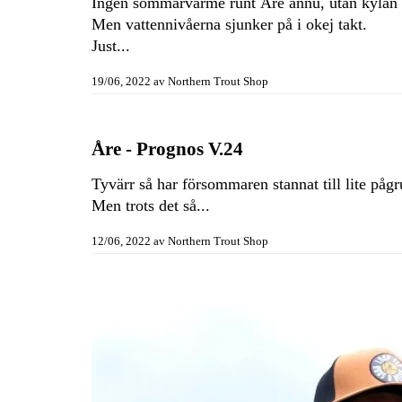
Ingen sommarvärme runt Åre ännu, utan kylan o
Men vattennivåerna sjunker på i okej takt.
Just...
19/06, 2022
av
Northern Trout Shop
Åre - Prognos V.24
Tyvärr så har försommaren stannat till lite påg
Men trots det så...
12/06, 2022
av
Northern Trout Shop