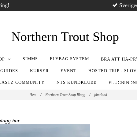
ring!
Sverige
Northern Trout Shop
SIMMS
FLYBAG SYSTEM
OP
BRA ATT HA-P
 GUIDES
KURSER
EVENT
HOSTED TRIP - SLO
CASTZ COMMUNITY
NTS KUNDKLUBB
FLUGBIND
Hem
/
Northern Trout Shop Blogg
/
jämtland
nlägg här
.