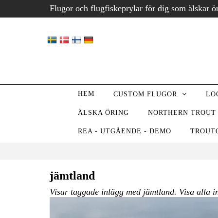
Flugor och flugfiskeprylar för dig som älskar ö
HEM
CUSTOM FLUGOR
LO
ÄLSKA ÖRING
NORTHERN TROUT
REA - UTGÅENDE - DEMO
TROUT
jämtland
Visar taggade inlägg med jämtland. Visa
alla i