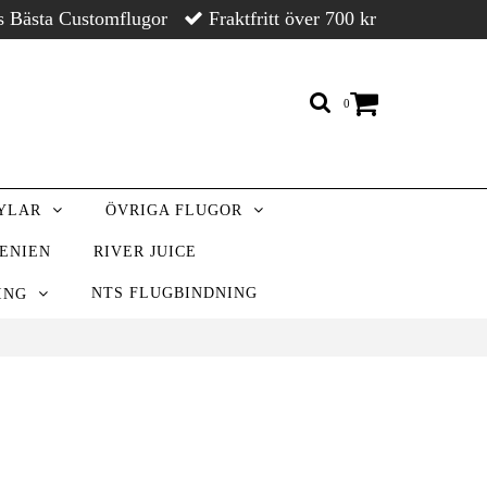
s Bästa Customflugor
Fraktfritt över 700 kr
0
RYLAR
ÖVRIGA FLUGOR
VENIEN
RIVER JUICE
NTS FLUGBINDNING
NING