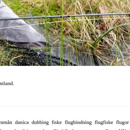
mtland.
ammån
danica
dubbing
fiske
flugbindning
flugfiske
flugor