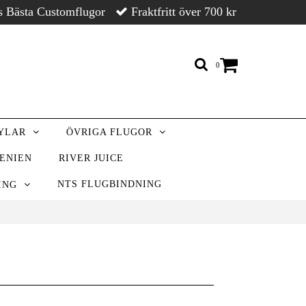
s Bästa Customflugor
Fraktfritt över 700 kr
0
RYLAR
ÖVRIGA FLUGOR
VENIEN
RIVER JUICE
NTS FLUGBINDNING
NING