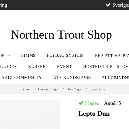
ring!
Sverige
Northern Trout Shop
SIMMS
FLYBAG SYSTEM
OP
BRA ATT HA-P
 GUIDES
KURSER
EVENT
HOSTED TRIP - SLO
CASTZ COMMUNITY
NTS KUNDKLUBB
FLUGBIND
Hem
/
Custom Flugor
/
Torrflugor
/
Lepto Dun
I lager.
Antal:
5
Lepto Dun