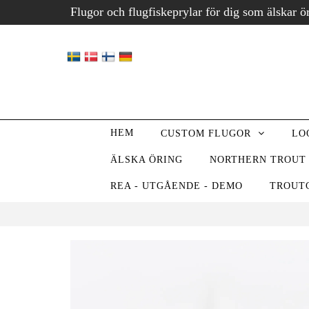
Flugor och flugfiskeprylar för dig som älskar ö
HEM
CUSTOM FLUGOR
LO
ÄLSKA ÖRING
NORTHERN TROUT
REA - UTGÅENDE - DEMO
TROUT