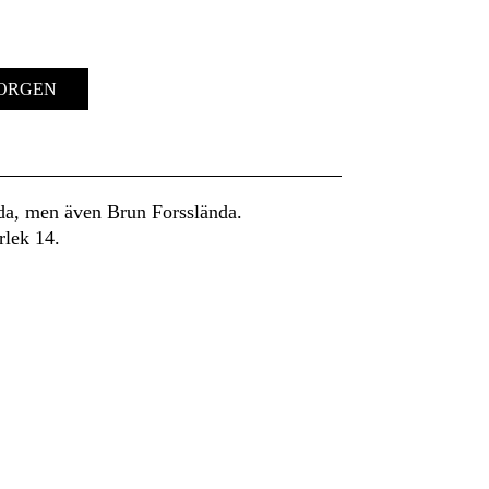
KORGEN
nda, men även Brun Forsslända.
rlek 14.