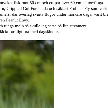
d mycket fisk runt 50 cm och ett par över 60 cm på torrfluga.
arn, Crippled Gul Forslända och såklart Frubber Fly som varit
amers, där överlag svarta flugor under mörkare dagar varit br
ven Peanut Envy.
 tunga moln så skulle jag satsa på lite streamers.
läckt otroligt bra med dagsländor.