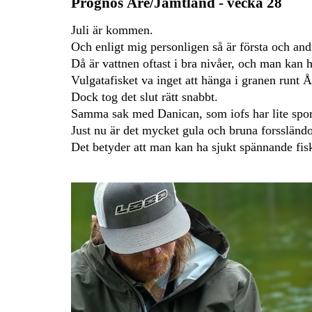
Prognos Åre/Jämtland - vecka 28
Juli är kommen.
Och enligt mig personligen så är första och and
Då är vattnen oftast i bra nivåer, och man kan
Vulgatafisket va inget att hänga i granen runt Å
Dock tog det slut rätt snabbt.
Samma sak med Danican, som iofs har lite spor
Just nu är det mycket gula och bruna forssländo
Det betyder att man kan ha sjukt spännande fisk