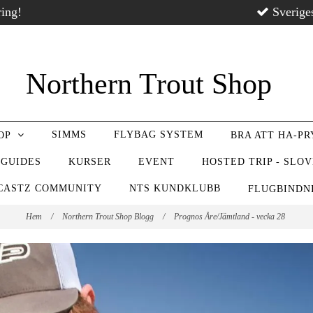
ring!
Sverige
Northern Trout Shop
SIMMS
FLYBAG SYSTEM
OP
BRA ATT HA-P
 GUIDES
KURSER
EVENT
HOSTED TRIP - SLO
CASTZ COMMUNITY
NTS KUNDKLUBB
FLUGBIND
Hem
/
Northern Trout Shop Blogg
/
Prognos Åre/Jämtland - vecka 28