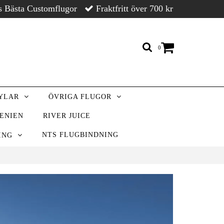
s Bästa Customflugor
Fraktfritt över 700 kr
0
RYLAR
ÖVRIGA FLUGOR
VENIEN
RIVER JUICE
NTS FLUGBINDNING
NING