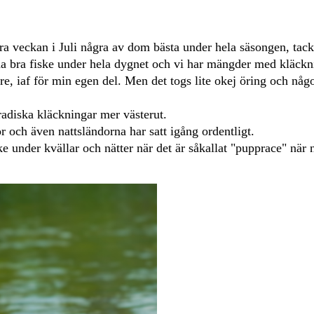
ra veckan i Juli några av dom bästa under hela säsongen, tack 
 ha bra fiske under hela dygnet och vi har mängder med kläckn
re, iaf för min egen del. Men det togs lite okej öring och någ
adiska kläckningar mer västerut.
r och även nattsländorna har satt igång ordentligt.
e under kvällar och nätter när det är såkallat "pupprace" när 