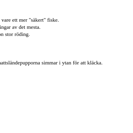
vare ett mer "säkert" fiske.
ingar av det mesta.
on stor röding.
nattsländepupporna simmar i ytan för att kläcka.