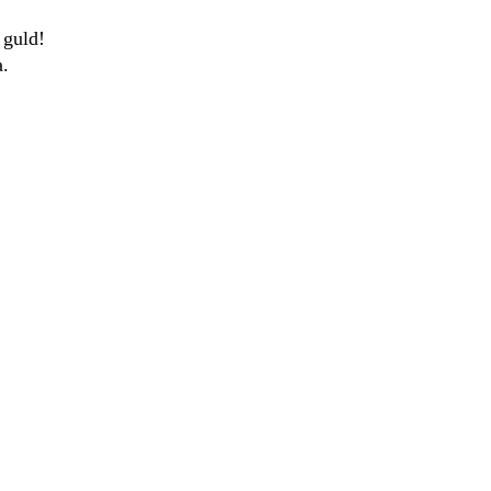
 guld!
a.