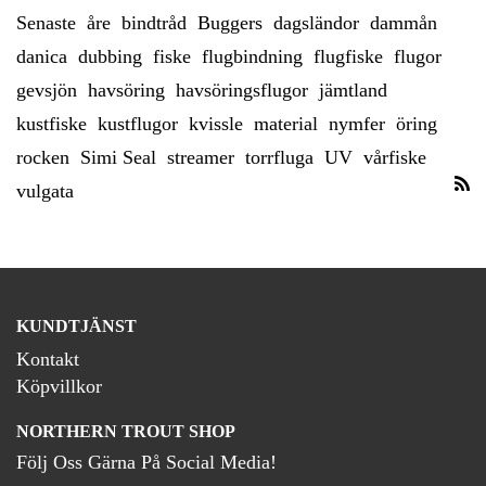
Senaste
åre
bindtråd
Buggers
dagsländor
dammån
danica
dubbing
fiske
flugbindning
flugfiske
flugor
gevsjön
havsöring
havsöringsflugor
jämtland
kustfiske
kustflugor
kvissle
material
nymfer
öring
rocken
Simi Seal
streamer
torrfluga
UV
vårfiske
vulgata
KUNDTJÄNST
Kontakt
Köpvillkor
NORTHERN TROUT SHOP
Följ Oss Gärna På Social Media!