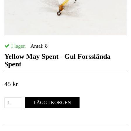
I lager.
Antal:
8
Yellow May Spent - Gul Forsslända
Spent
45 kr
LÄGG I KORGEN