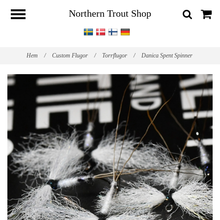
Northern Trout Shop
Hem
/
Custom Flugor
/
Torrflugor
/
Danica Spent Spinner