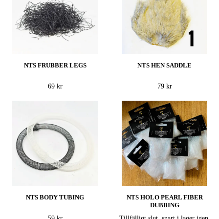
NTS FRUBBER LEGS
NTS HEN SADDLE
69 kr
79 kr
NTS BODY TUBING
NTS HOLO PEARL FIBER
DUBBING
59 kr
Tillfälligt slut, snart i lager igen.