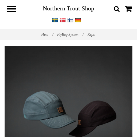
Northern Trout Shop
Hem
/
FlyBag System
/
Keps