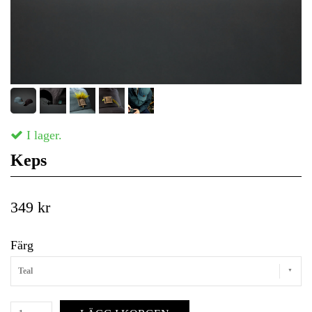
I lager.
Keps
349 kr
Färg
Teal