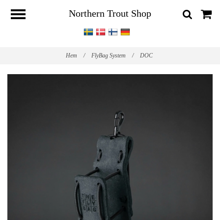
Northern Trout Shop
Hem
/
FlyBag System
/
DOC