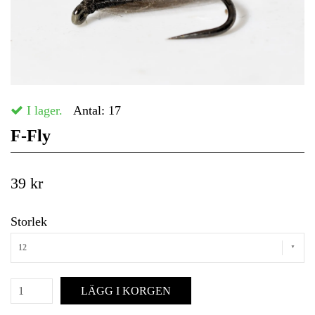
I lager.
Antal:
17
F-Fly
39 kr
Storlek
12
LÄGG I KORGEN