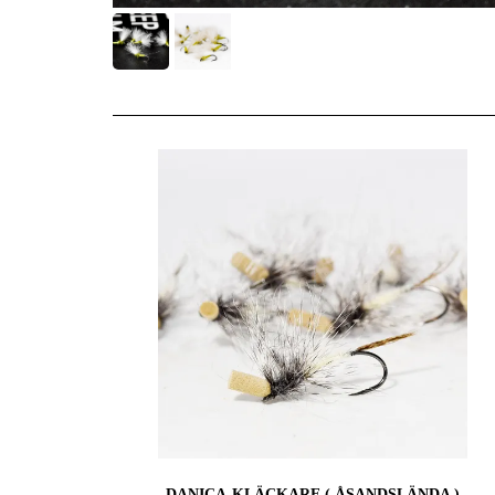
DANICA-KLÄCKARE ( ÅSANDSLÄNDA )