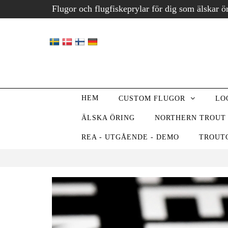
Flugor och flugfiskeprylar för dig som älskar ö
HEM
CUSTOM FLUGOR
LO
ÄLSKA ÖRING
NORTHERN TROUT
REA - UTGÅENDE - DEMO
TROUT