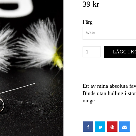
39 kr
Färg
White
LÄGG I 
Ett av mina absoluta fa
Binds utan hulling i stor
vinge.