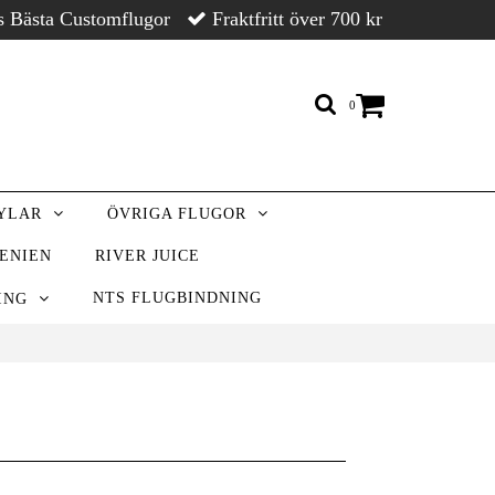
s Bästa Customflugor
Fraktfritt över 700 kr
0
RYLAR
ÖVRIGA FLUGOR
VENIEN
RIVER JUICE
NTS FLUGBINDNING
NING