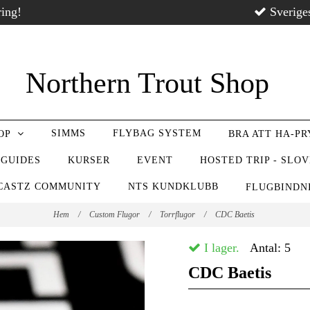
ring!
Sverige
Northern Trout Shop
SIMMS
FLYBAG SYSTEM
OP
BRA ATT HA-P
 GUIDES
KURSER
EVENT
HOSTED TRIP - SLO
CASTZ COMMUNITY
NTS KUNDKLUBB
FLUGBIND
Hem
/
Custom Flugor
/
Torrflugor
/
CDC Baetis
I lager.
Antal:
5
CDC Baetis