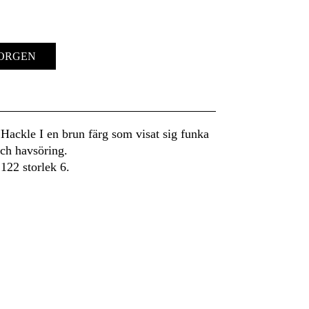
KORGEN
ackle I en brun färg som visat sig funka
och havsöring.
122 storlek 6.