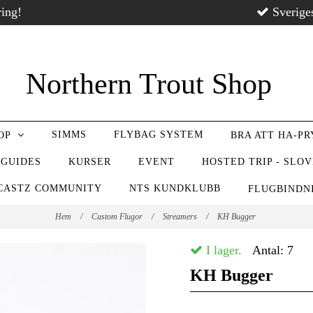
ring!
Sverige
Northern Trout Shop
SIMMS
FLYBAG SYSTEM
OP
BRA ATT HA-P
 GUIDES
KURSER
EVENT
HOSTED TRIP - SLO
CASTZ COMMUNITY
NTS KUNDKLUBB
FLUGBIND
Hem
/
Custom Flugor
/
Streamers
/
KH Bugger
I lager.
Antal:
7
KH Bugger