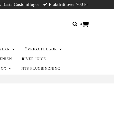
s Bästa Customflugor
Fraktfritt över 700 kr
0
RYLAR
ÖVRIGA FLUGOR
VENIEN
RIVER JUICE
NTS FLUGBINDNING
NING