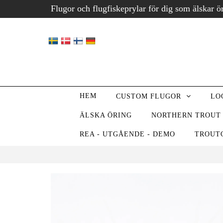
Flugor och flugfiskeprylar för dig som älskar ö
HEM
CUSTOM FLUGOR
LO
ÄLSKA ÖRING
NORTHERN TROUT
REA - UTGÅENDE - DEMO
TROUT