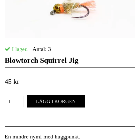
I lager.
Antal:
3
Blowtorch Squirrel Jig
45 kr
LÄGG I KORGEN
En mindre nymf med huggpunkt.