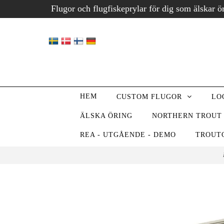
Flugor och flugfiskeprylar för dig som älskar ö
HEM
CUSTOM FLUGOR
LO
ÄLSKA ÖRING
NORTHERN TROUT
REA - UTGÅENDE - DEMO
TROUT