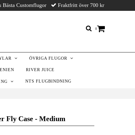
s Bästa Customflugor
Fraktfritt över 700 kr
0
RYLAR
ÖVRIGA FLUGOR
VENIEN
RIVER JUICE
NTS FLUGBINDNING
NING
m
r Fly Case - Medium