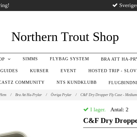
ring!
Sverige
Northern Trout Shop
SIMMS
FLYBAG SYSTEM
OP
BRA ATT HA-P
 GUIDES
KURSER
EVENT
HOSTED TRIP - SLO
CASTZ COMMUNITY
NTS KUNDKLUBB
FLUGBIND
Hem
/
Bra Att Ha-Prylar
/
Övriga Prylar
/
C&F Dry Dropper Fly Case - Mediu
I lager.
Antal:
2
C&F Dry Droppe