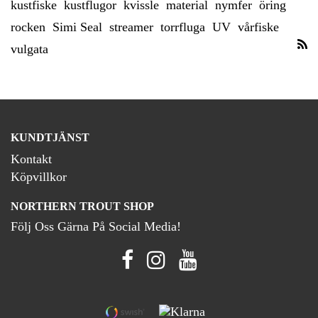
kustfiske
kustflugor
kvissle
material
nymfer
öring
rocken
Simi Seal
streamer
torrfluga
UV
vårfiske
vulgata
KUNDTJÄNST
Kontakt
Köpvillkor
NORTHERN TROUT SHOP
Följ Oss Gärna På Social Media!