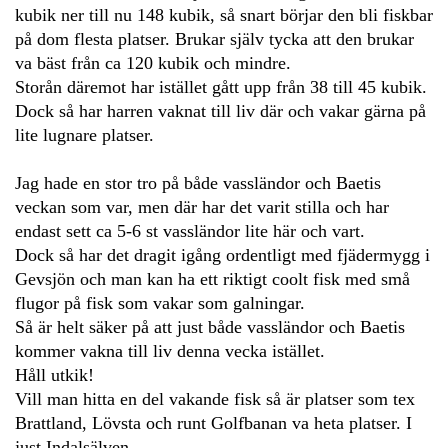
kubik ner till nu 148 kubik, så snart börjar den bli fiskbar
på dom flesta platser. Brukar själv tycka att den brukar
va bäst från ca 120 kubik och mindre.
Storån däremot har istället gått upp från 38 till 45 kubik.
Dock så har harren vaknat till liv där och vakar gärna på
lite lugnare platser.
Jag hade en stor tro på både vassländor och Baetis
veckan som var, men där har det varit stilla och har
endast sett ca 5-6 st vassländor lite här och vart.
Dock så har det dragit igång ordentligt med fjädermygg i
Gevsjön och man kan ha ett riktigt coolt fisk med små
flugor på fisk som vakar som galningar.
Så är helt säker på att just både vassländor och Baetis
kommer vakna till liv denna vecka istället.
Håll utkik!
Vill man hitta en del vakande fisk så är platser som tex
Brattland, Lövsta och runt Golfbanan va heta platser. I
just Indalsälven.