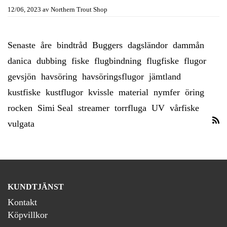
12/06, 2023
av
Northern Trout Shop
Senaste
åre
bindtråd
Buggers
dagsländor
dammån
danica
dubbing
fiske
flugbindning
flugfiske
flugor
gevsjön
havsöring
havsöringsflugor
jämtland
kustfiske
kustflugor
kvissle
material
nymfer
öring
rocken
Simi Seal
streamer
torrfluga
UV
vårfiske
vulgata
KUNDTJÄNST
Kontakt
Köpvillkor