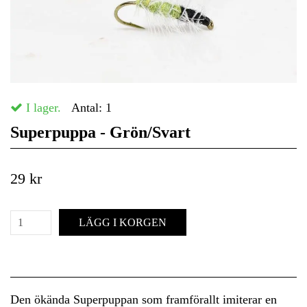
I lager.
Antal:
1
Superpuppa - Grön/Svart
29 kr
LÄGG I KORGEN
Den ökända Superpuppan som framförallt imiterar en