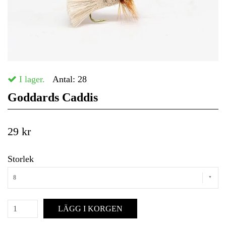
I lager.
Antal:
28
Goddards Caddis
29 kr
Storlek
8
LÄGG I KORGEN