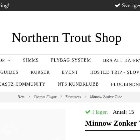
ring!
Sverige
Northern Trout Shop
SIMMS
FLYBAG SYSTEM
OP
BRA ATT HA-P
 GUIDES
KURSER
EVENT
HOSTED TRIP - SLO
CASTZ COMMUNITY
NTS KUNDKLUBB
FLUGBIND
Hem
/
Custom Flugor
/
Streamers
/
Minnow Zonker Tube
I lager.
Antal:
15
Minnow Zonker 