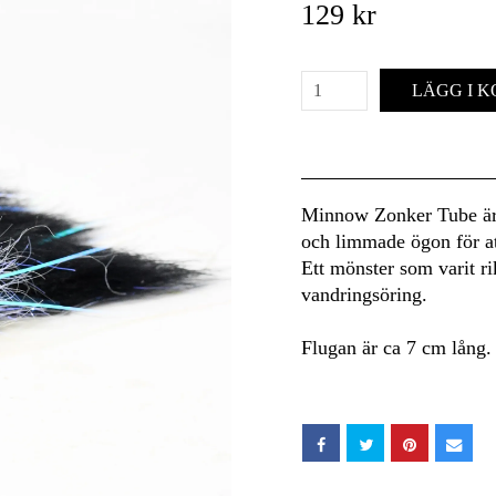
129 kr
LÄGG I 
Minnow Zonker Tube är 
och limmade ögon för att
Ett mönster som varit rik
vandringsöring.
Flugan är ca 7 cm lång