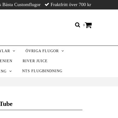
s Bästa Customflugor
Fraktfritt över 700 kr
0
RYLAR
ÖVRIGA FLUGOR
VENIEN
RIVER JUICE
NTS FLUGBINDNING
NING
Tube