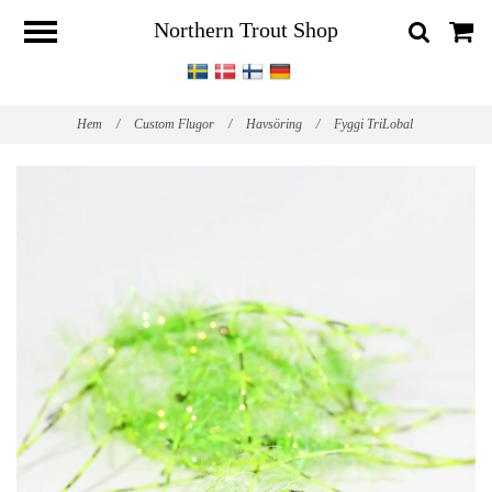
Northern Trout Shop
Hem
/
Custom Flugor
/
Havsöring
/
Fyggi TriLobal