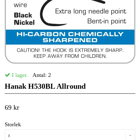
I lager.
Antal:
2
Hanak H530BL Allround
69 kr
Storlek
8