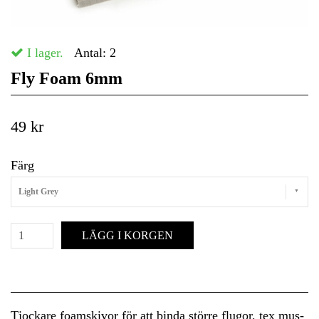
I lager.
Antal:
2
Fly Foam 6mm
49 kr
Färg
Light Grey
LÄGG I KORGEN
Tjockare foamskivor för att binda större flugor, tex mus-