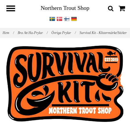
Northern Trout Shop
Hem
/
Bra Att Ha-Prylar
/
Övriga Prylar
/
Survival Kit - Klistermärke/Sticker