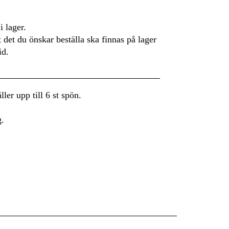
i lager.
t det du önskar beställa ska finnas på lager
id.
ler upp till 6 st spön.
g.