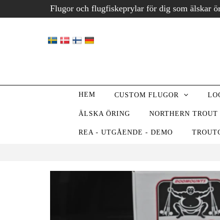
Flugor och flugfiskeprylar för dig som älskar ö
HEM
CUSTOM FLUGOR
LO
ÄLSKA ÖRING
NORTHERN TROUT
REA - UTGÅENDE - DEMO
TROUT