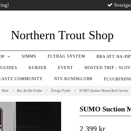
ring!
Sverige
Northern Trout Shop
SIMMS
FLYBAG SYSTEM
OP
BRA ATT HA-P
 GUIDES
KURSER
EVENT
HOSTED TRIP - SLO
CASTZ COMMUNITY
NTS KUNDKLUBB
FLUGBIND
Hem
/
Bra Att Ha-Prylar
/
Övriga Prylar
/
SUMO Suction Mount Rod Carrier
SUMO Suction M
2 399 kr