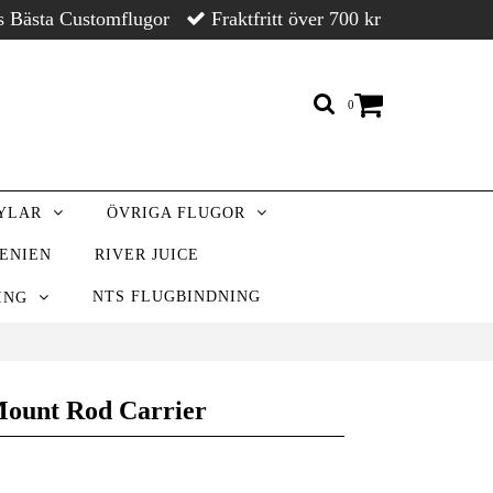
s Bästa Customflugor
Fraktfritt över 700 kr
0
RYLAR
ÖVRIGA FLUGOR
VENIEN
RIVER JUICE
NTS FLUGBINDNING
NING
ount Rod Carrier