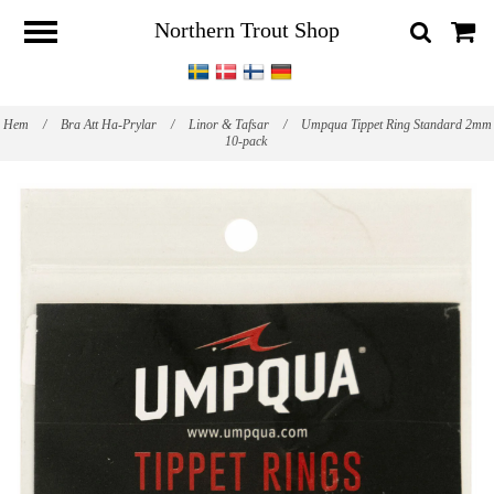
Northern Trout Shop
Hem
/
Bra Att Ha-Prylar
/
Linor & Tafsar
/
Umpqua Tippet Ring Standard 2mm
10-pack