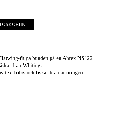
TOSKORIIN
 Flatwing-fluga bunden på en Ahrex NS122
jädrar från Whiting.
v tex Tobis och fiskar bra när öringen