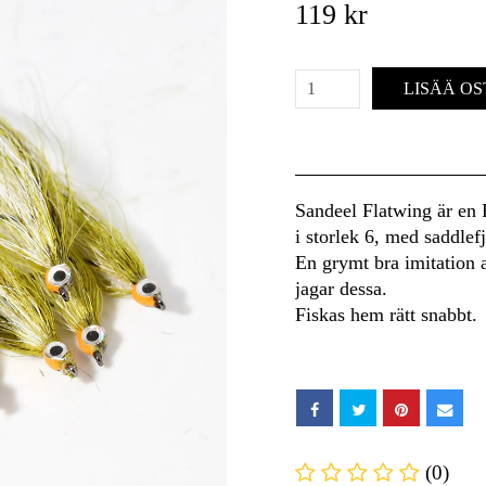
119 kr
LISÄÄ OS
Sandeel Flatwing är en
i storlek 6, med saddlef
En grymt bra imitation a
jagar dessa.
Fiskas hem rätt snabbt.
(0)