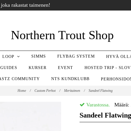
 joka rakastat taimenen!
Northern Trout Shop
SIMMS
FLYBAG SYSTEM
LOOP
HYVÄ OL
 GUIDES
KURSER
EVENT
HOSTED TRIP - SLO
ASTZ COMMUNITY
NTS KUNDKLUBB
PERHONSID
Home
/
Custom Perhot
/
Meritaimen
/
Sandeel Flatwing
Varastossa.
Määrä:
Sandeel Flatwin