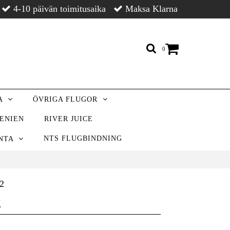
4-10 päivän toimitusaika
Maksa Klarna
0
LA
ÖVRIGA FLUGOR
VENIEN
RIVER JUICE
NTS FLUGBINDNING
ONTA
2
g