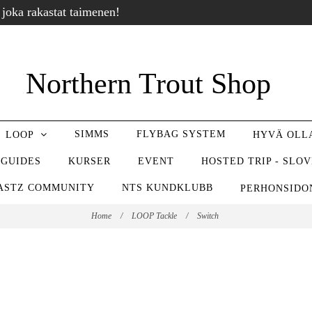
 joka rakastat taimenen!
Northern Trout Shop
SIMMS
FLYBAG SYSTEM
LOOP
HYVÄ OL
 GUIDES
KURSER
EVENT
HOSTED TRIP - SLO
ASTZ COMMUNITY
NTS KUNDKLUBB
PERHONSID
Home
/
LOOP Tackle
/
Switch