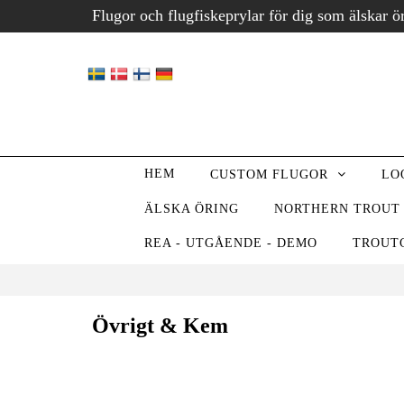
Flugor och flugfiskeprylar för dig som älskar ö
HEM
CUSTOM FLUGOR
LO
ÄLSKA ÖRING
NORTHERN TROUT
REA - UTGÅENDE - DEMO
TROUT
Övrigt & Kem