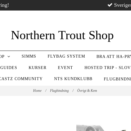
ring!
Sverige
Northern Trout Shop
SIMMS
FLYBAG SYSTEM
OP
BRA ATT HA-P
 GUIDES
KURSER
EVENT
HOSTED TRIP - SLO
CASTZ COMMUNITY
NTS KUNDKLUBB
FLUGBIND
Home
/
Flugbindning
/
Övrigt & Kem