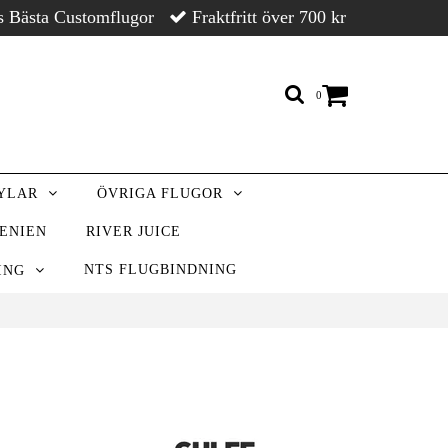
s Bästa Customflugor
Fraktfritt över 700 kr
0
RYLAR
ÖVRIGA FLUGOR
VENIEN
RIVER JUICE
NTS FLUGBINDNING
NING