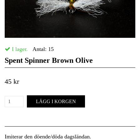
I lager.
Antal:
15
Spent Spinner Brown Olive
45 kr
LÄGG I KORGEN
Imiterar den döende/döda dagsländan.