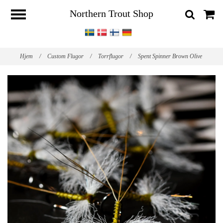
Northern Trout Shop
Hjem
/
Custom Flugor
/
Torrflugor
/
Spent Spinner Brown Olive