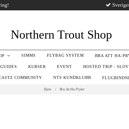
ring!
Sverige
Northern Trout Shop
SIMMS
FLYBAG SYSTEM
OP
BRA ATT HA-P
 GUIDES
KURSER
EVENT
HOSTED TRIP - SLO
CASTZ COMMUNITY
NTS KUNDKLUBB
FLUGBIND
Hjem
/
Bra Att Ha-Prylar