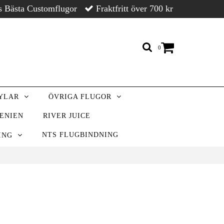
s Bästa Customflugor
Fraktfritt över 700 kr
0
RYLAR
ÖVRIGA FLUGOR
VENIEN
RIVER JUICE
NTS FLUGBINDNING
NING